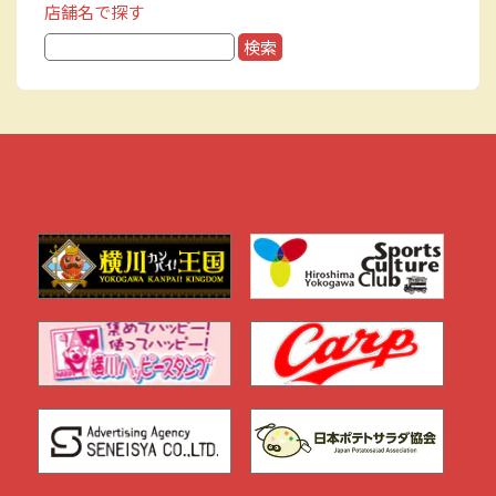
店舗名で探す
検
索: