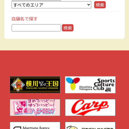
店舗名で探す
検
索: