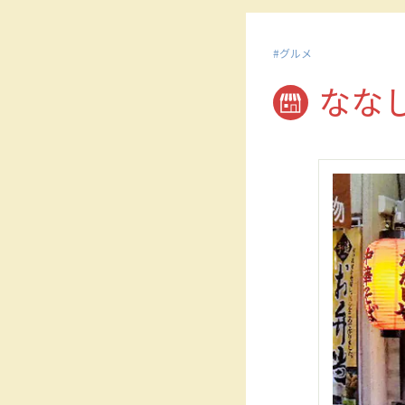
グルメ
なな