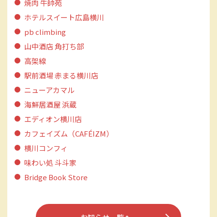
焼肉 牛帥苑
ホテルスイート広島横川
pb climbing
山中酒店 角打ち部
高架線
駅前酒場 赤まる横川店
ニューアカマル
海鮮居酒屋 浜蔵
エディオン横川店
カフェイズム（CAFÉIZM）
横川コンフィ
味わい処 斗斗家
Bridge Book Store