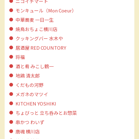
ニコイチマート
モンキュール（Mon Coeur）
中華蕎麦 一日一生
焼鳥おちょこ横川店
クッキングバー 水木や
居酒屋 RED COUNTORY
将福
酒と肴 みこし鶴一
地鶏 清太郎
くだもの河野
メガネのマツイ
KITCHEN YOSHIKI
ちょびっと 立ち呑みとお惣菜
串かつ わいず
唐魂 横川店