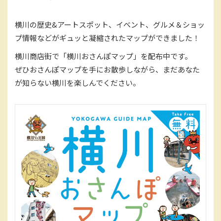
横
川
の歴
史&
ア
ート
ス
ポ
ット、
イ
ベ
ン
ト
、
グ
ル
メ
＆
シ
ョ
ッ
プ情報などがギュッと凝縮されたマップができました！
横川商店街で「横川おさんぽマップ」を配布中です。
ぜひおさんぽマップを手にお散歩しながら、まだあなた
が知らない横川を楽しんでください。