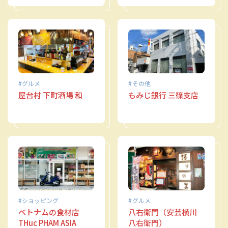
グルメ
その他
屋台村 下町酒場 和
もみじ銀行 三篠支店
ショッピング
グルメ
ベトナムの食材店
八右衛門（安芸横川
THuc PHAM ASIA
八右衛門）