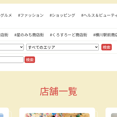
#グルメ
#ファッション
#ショッピング
#ヘルス＆ビューテ
ト
商店街
#星のみち商店街
#くろすろーど商店街
#横川駅前商
店舗一覧