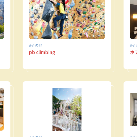
その他
そ
pb climbing
ホ