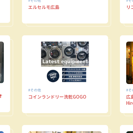
その他
そ
エルセルモ広島
リ
その他
そ
オ
コインランドリー洗乾GOGO
広
Hi