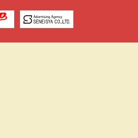
横川まちの芸術祭-よこ
市
げい-
イ！王国
横川創苑・横川創荘
NPO法人広島横川SCC