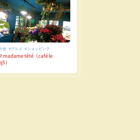
の他
グルメ
ショッピング
madame tété（café le
nq5）