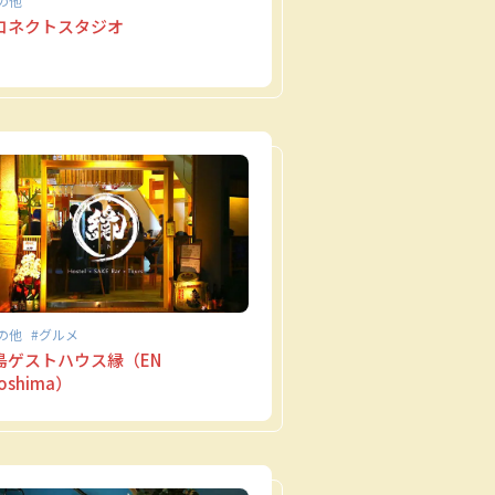
の他
コネクトスタジオ
の他
グルメ
島ゲストハウス縁（EN
roshima）